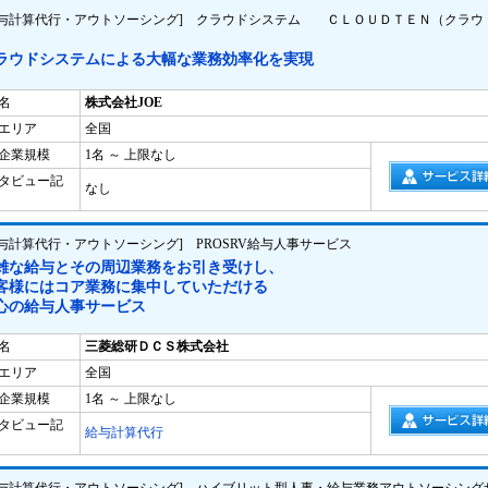
給与計算代行・アウトソーシング] クラウドシステム ＣＬＯＵＤＴＥＮ（クラウ
）
ラウドシステムによる大幅な業務効率化を実現
名
株式会社JOE
エリア
全国
企業規模
1名 ～ 上限なし
タビュー記
なし
給与計算代行・アウトソーシング] PROSRV給与人事サービス
雑な給与とその周辺業務をお引き受けし、
客様にはコア業務に集中していただける
心の給与人事サービス
名
三菱総研ＤＣＳ株式会社
エリア
全国
企業規模
1名 ～ 上限なし
タビュー記
給与計算代行