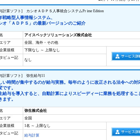
与計算ソフト] カシオＡＤＰＳ人事統合システムPr ime Edition
0年戦略型人事情報システム、
シオ「ＡＤＰＳ」の最新バージョンのご紹介
名
アイスペックソリューションズ株式会社
エリア
全国、海外・その他
企業規模
下限なし ～ 上限なし
タビュー記
なし
給与計算ソフト] 弥生給与11
しい時間が集中するのが給与実務。毎年のように改正される法令への対
変です。
生給与を導入すると、自動計算によりスピーディーに業務を処理するこ
きます。
名
弥生株式会社
エリア
全国
企業規模
1名 ～ 上限なし
タビュー記
給与計算