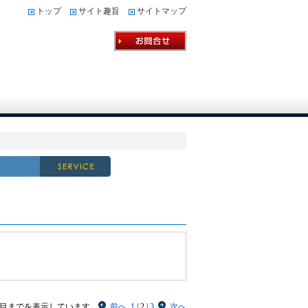
トップ
サイト趣旨
サイトマップ
0 件目までを表示しています。
前へ
1
|
2
|
3
次へ