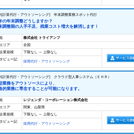
給与計算代行・アウトソーシング] 年末調整業務スポット代行
年の年末調整どうしますか？
末調整期の人手不足、残業コスト増大を解消します！
名
株式会社 トライアンフ
エリア
全国
企業規模
下限なし ～ 上限なし
タビュー記
採用代行・アウトソーシング
給与計算代行・アウトソーシング] クラウド型人事システム（ＥＨＲ）
型業務をアウトソースにより、
略的業務に専念することが可能になります。
名
レジェンダ・コーポレーション株式会社
エリア
関東、山梨県
企業規模
下限なし ～ 上限なし
タビュー記
採用代行・アウトソーシング