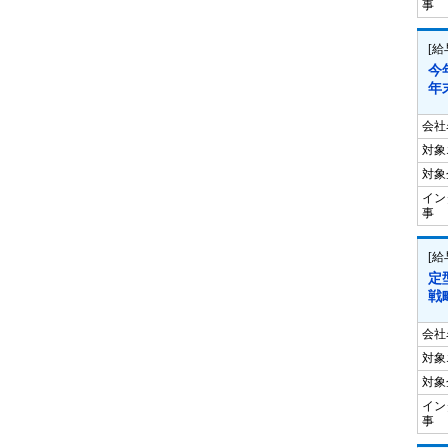
事
[
今
年
会社
対象
対象
イン
事
[
定
戦
会社
対象
対象
イン
事