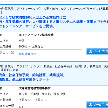
給与計算代行・アウトソーシング] 人事・給与フルアウトソーシングサービス (大規
)
安として従業員数1000人以上の企業様向けに
与・厚生業務の遂行および関連する人事システムの構築・運用までを含
ウトソーシング・サービスをご提供。
名
エイチアールワン株式会社
エリア
全国
企業規模
1000名 ～ 上限なし
タビュー記
給与計算代行
給与計算代行・アウトソーシング] 助成金、社会保険手続、給与計算、就業規則、労
、是正勧告対策
成金、社会保険手続、給与計算、就業規則、
務監査、是正勧告対策をサポート！
名
大塚経営労務管理事務所
エリア
埼玉県、千葉県、東京都、神奈川県
企業規模
下限なし ～ 上限なし
タビュー記
なし