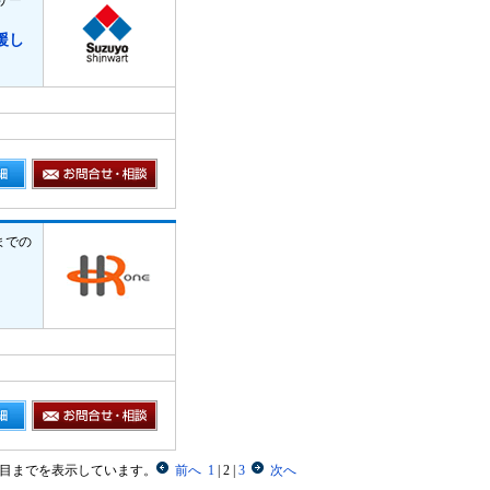
サー
援し
までの
0 件目までを表示しています。
前へ
1
|
2
|
3
次へ