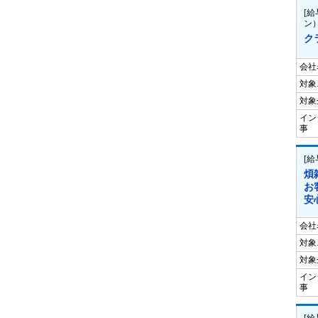
[
ン
ク
会社
対象
対象
イン
事
[
煩
お
安
会社
対象
対象
イン
事