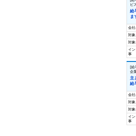
[
ビス
給
ま
会社
対象
対象
イン
事
[
企
主
給
会社
対象
対象
イン
事