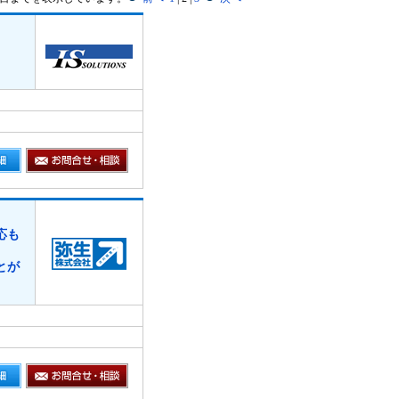
応も
とが