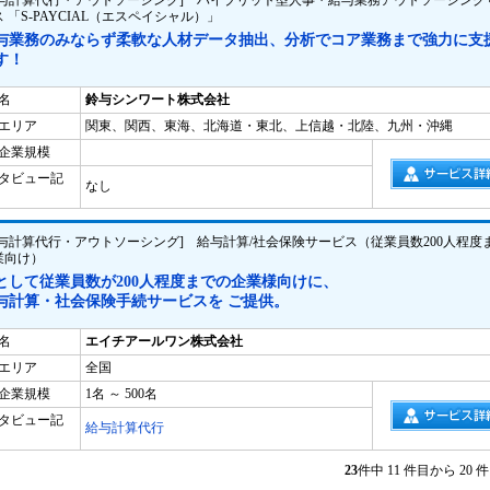
給与計算代行・アウトソーシング] ハイブリット型人事・給与業務アウトソーシング
 「S-PAYCIAL（エスペイシャル）」
与業務のみならず柔軟な人材データ抽出、分析でコア業務まで強力に支
す！
名
鈴与シンワート株式会社
エリア
関東、関西、東海、北海道・東北、上信越・北陸、九州・沖縄
企業規模
タビュー記
なし
給与計算代行・アウトソーシング] 給与計算/社会保険サービス（従業員数200人程度
業向け）
として従業員数が200人程度までの企業様向けに、
与計算・社会保険手続サービスを ご提供。
名
エイチアールワン株式会社
エリア
全国
企業規模
1名 ～ 500名
タビュー記
給与計算代行
23
件中 11 件目から 2