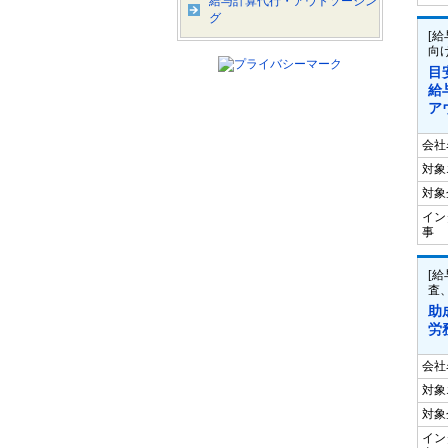
給与計算代行・アウトソーシン
グ
[
向け
目
給
ア
会社
対象
対象
イン
事
[
査
助
労
会社
対象
対象
イン