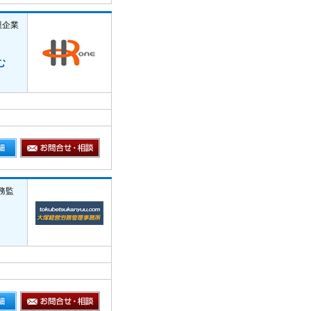
模企業
む
務監