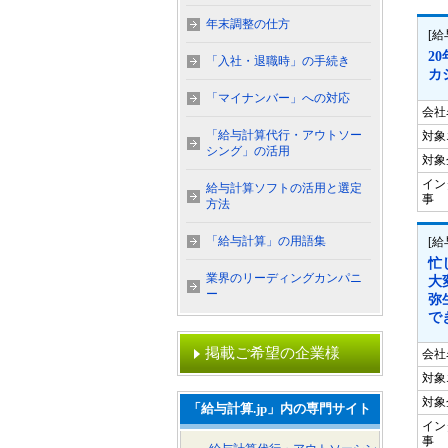
年末調整の仕方
[給
2
「入社・退職時」の手続き
カ
「マイナンバー」への対応
会社
「給与計算代行・アウトソー
対象
シング」の活用
対象
イン
給与計算ソフトの活用と選定
事
方法
「給与計算」の用語集
[
忙
業界のリーディングカンパニ
大
ー
弥
で
掲載ご希望の企業様
会社
対象
対象
「給与計算.jp」内の専門サイト
イン
事