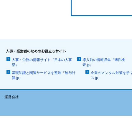
人事・労務の情報サイト『日本の人事
導入前の情報収集『適性検
部』
査.jp』
基礎知識と関連サービスを整理『給与計
企業のメンタル対策を学
算.jp』
ス.jp』
運営会社