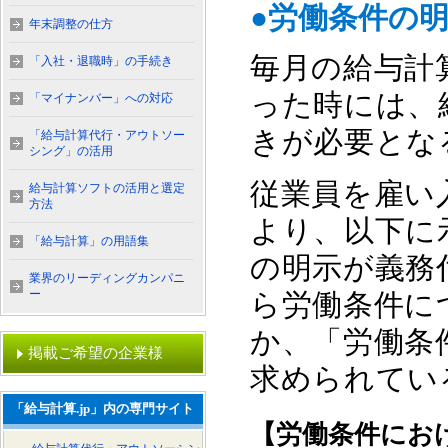
●労働条件の
年末調整の仕方
毎月の給与計
「入社・退職時」の手続き
った時には、
「マイナンバー」への対応
きが必要とな
「給与計算代行・アウトソー
シング」の活用
従業員を雇い
給与計算ソフトの活用と選定
方法
より、以下に
「給与計算」の用語集
の明示が義務
業界のリーディングカンパニ
ー
ら労働条件に
か、「労働条
掲載ご希望の企業様
求められてい
「給与計算.jp」内の専門サイト
【労働条件にお