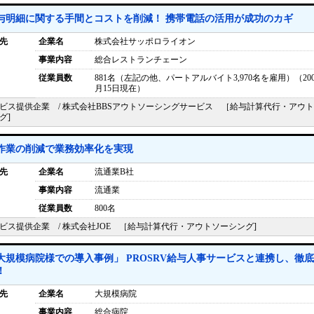
与明細に関する手間とコストを削減！ 携帯電話の活用が成功のカギ
先
企業名
株式会社サッポロライオン
事業内容
総合レストランチェーン
従業員数
881名（左記の他、パートアルバイト3,970名を雇用）（200
月15日現在）
ビス提供企業 / 株式会社BBSアウトソーシングサービス ［給与計算代行・アウ
グ]
作業の削減で業務効率化を実現
先
企業名
流通業B社
事業内容
流通業
従業員数
800名
ビス提供企業 / 株式会社JOE ［給与計算代行・アウトソーシング]
大規模病院様での導入事例」 PROSRV給与人事サービスと連携し、徹
！
先
企業名
大規模病院
事業内容
総合病院