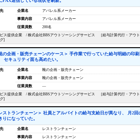
にFAX送信している現状を刷新。
先
企業名
アパレル系メーカー
事業内容
アパレル系メーカー
従業員数
200名
ビス提供企業 / 株式会社BBSアウトソーシングサービス ［給与計算代行・アウ
グ]
靴の企画・販売チェーンのケース＞ 手作業で行っていた給与明細の印
、 セキュリティ面も高めたい。
先
企業名
靴の企画・販売チェーン
事業内容
靴の企画・販売チェーン
従業員数
―
ビス提供企業 / 株式会社BBSアウトソーシングサービス ［給与計算代行・アウ
グ]
レストランチェーン＞ 社員とアルバイトの給与支給日が異なり、 月2
きりになっていた。
先
企業名
レストランチェーン
事業内容
レストランチェーン