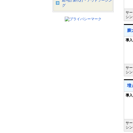
給与計算代行・アウトソーシン
グ
サー
シン
膨
導入
サー
シン
増
導入
サー
シン