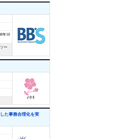
8年10
トソー
底した事務合理化を実