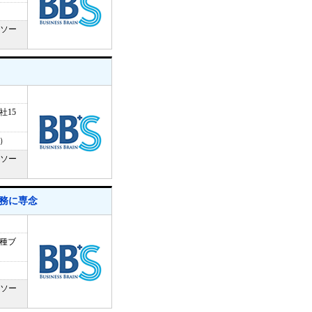
トソー
15
在）
トソー
務に専念
種ブ
）
トソー