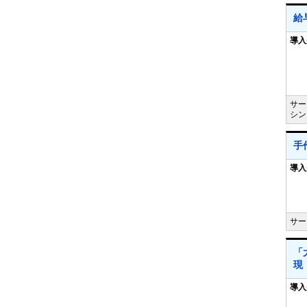
給
導入
サー
シン
手
導入
サー
「
現
導入