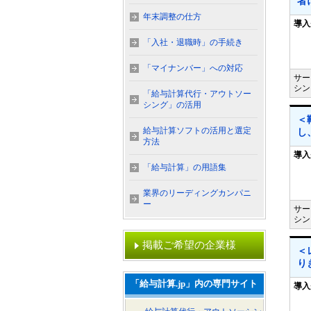
者
年末調整の仕方
導入
「入社・退職時」の手続き
「マイナンバー」への対応
サー
シン
「給与計算代行・アウトソー
シング」の活用
＜
給与計算ソフトの活用と選定
し
方法
導入
「給与計算」の用語集
業界のリーディングカンパニ
ー
サー
シン
掲載ご希望の企業様
＜
り
「給与計算.jp」内の専門サイト
導入