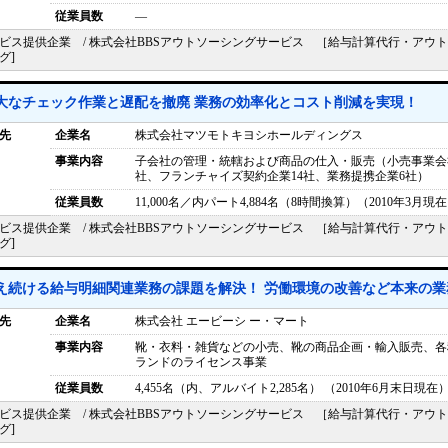
従業員数
―
ビス提供企業 / 株式会社BBSアウトソーシングサービス ［給与計算代行・アウ
グ]
大なチェック作業と遅配を撤廃 業務の効率化とコスト削減を実現！
先
企業名
株式会社マツモトキヨシホールディングス
事業内容
子会社の管理・統轄および商品の仕入・販売（小売事業会社
社、フランチャイズ契約企業14社、業務提携企業6社）
従業員数
11,000名／内パート4,884名（8時間換算）（2010年3月現
ビス提供企業 / 株式会社BBSアウトソーシングサービス ［給与計算代行・アウ
グ]
え続ける給与明細関連業務の課題を解決！ 労働環境の改善など本来の業
先
企業名
株式会社 エービーシ ー・マート
事業内容
靴・衣料・雑貨などの小売、靴の商品企画・輸入販売、各
ランドのライセンス事業
従業員数
4,455名（内、アルバイト2,285名） （2010年6月末日現在
ビス提供企業 / 株式会社BBSアウトソーシングサービス ［給与計算代行・アウ
グ]