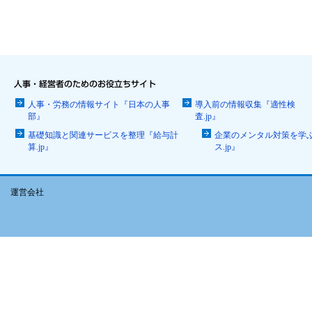
人事・労務の情報サイト『日本の人事
導入前の情報収集『適性検
部』
査.jp』
基礎知識と関連サービスを整理『給与計
企業のメンタル対策を学
算.jp』
ス.jp』
運営会社