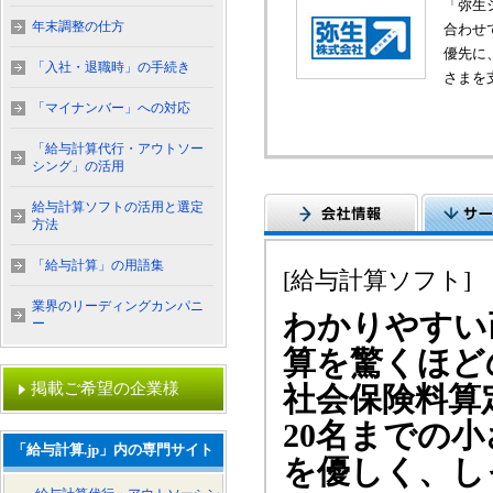
「弥生
年末調整の仕方
合わせ
優先に
「入社・退職時」の手続き
さまを
「マイナンバー」への対応
「給与計算代行・アウトソー
シング」の活用
給与計算ソフトの活用と選定
方法
「給与計算」の用語集
[給与計算ソフト]
業界のリーディングカンパニ
わかりやすい
ー
算を驚くほど
掲載ご希望の企業様
社会保険料算
20名までの
「給与計算.jp」内の専門サイト
を優しく、し