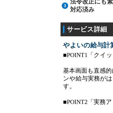
法令改正にも
対応済み
サービス詳細
やよいの給与計算
■POINT1「ク
基本画面も直感的
ンや給与実務がは
す。
■POINT2「実