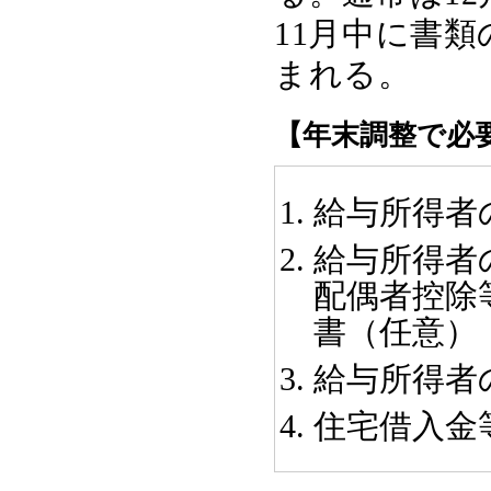
11月中に書
まれる。
【年末調整で必
給与所得者
給与所得者
配偶者控除
書（任意）
給与所得者
住宅借入金