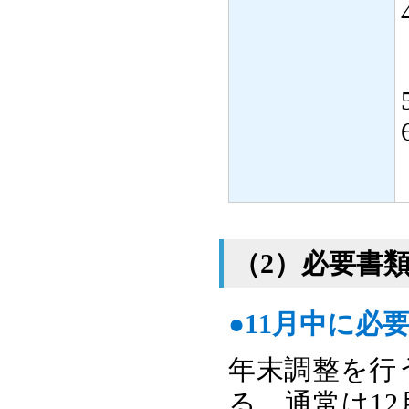
（2）必要書
●11月中に
年末調整を行
る。通常は1