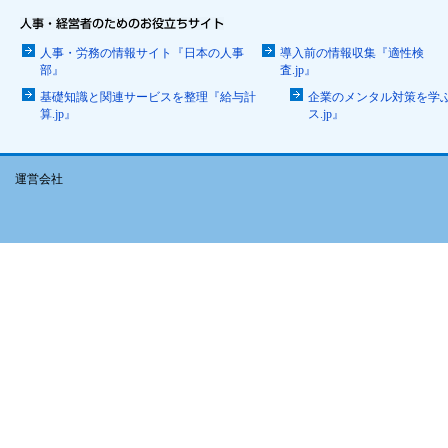
人事・労務の情報サイト『日本の人事
導入前の情報収集『適性検
部』
査.jp』
基礎知識と関連サービスを整理『給与計
企業のメンタル対策を学
算.jp』
ス.jp』
運営会社