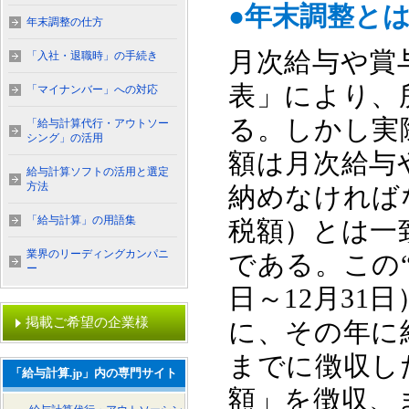
●年末調整と
年末調整の仕方
月次給与や賞
「入社・退職時」の手続き
表」により、
「マイナンバー」への対応
る。しかし実
「給与計算代行・アウトソー
シング」の活用
額は月次給与
給与計算ソフトの活用と選定
方法
納めなければ
「給与計算」の用語集
税額）とは一
業界のリーディングカンパニ
である。この“
ー
日～12月3
掲載ご希望の企業様
に、その年に
までに徴収し
「給与計算.jp」内の専門サイト
額」を徴収、