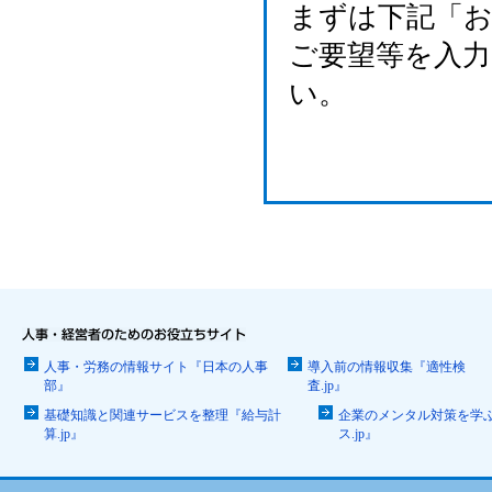
まずは下記「
ご要望等を入
い。
人事・労務の情報サイト『日本の人事
導入前の情報収集『適性検
部』
査.jp』
基礎知識と関連サービスを整理『給与計
企業のメンタル対策を学
算.jp』
ス.jp』