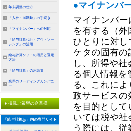
●マイナンバ
年末調整の仕方
マイナンバー
「入社・退職時」の手続き
を有する（外
「マイナンバー」への対応
ひとりに対し
「給与計算代行・アウトソー
シング」の活用
ケタの固有の
給与計算ソフトの活用と選定
方法
し、所得や社
「給与計算」の用語集
る個人情報を
業界のリーディングカンパニ
る。これによ
ー
政サービスの
掲載ご希望の企業様
を目的としてい
いては税や社
「給与計算.jp」内の専門サイト
う際には、従