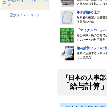
給与計算代行・アウトソーシン
／月次給与支払いの後
グ
年末調整の仕方
対象者の確認／必要書
徴収票の作成
「マイナンバー」へ
社会保障・税の分野で
ナンバーへの対応実務
給与計算ソフトの活
種類／活用するメリッ
ての留意点
『日本の人事部
「給与計算