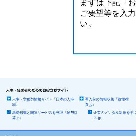
まずは下記「
ご要望等を入
い。
人事・労務の情報サイト『日本の人事
導入前の情報収集『適性検
部』
査.jp』
基礎知識と関連サービスを整理『給与計
企業のメンタル対策を学
算.jp』
ス.jp』