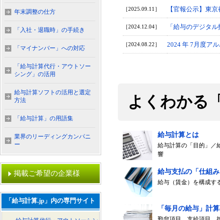
【官報公示】東京都
［2025.09.11］
年末調整の仕方
「給与のデジタル
［2024.12.04］
「入社・退職時」の手続き
2024 年 7月
［2024.08.22］
「マイナンバー」への対応
「給与計算代行・アウトソー
シング」の活用
給与計算ソフトの活用と選定
よくわかる
方法
「給与計算」の用語集
給与計算とは
業界のリーディングカンパニ
ー
給与計算の「目的」／
響
給与支払の「仕組み
掲載ご希望の企業様
給与（賃金）を構成す
「給与計算.jp」内の専門サイト
「毎月の給与」計算
勤怠項目、支給項目、