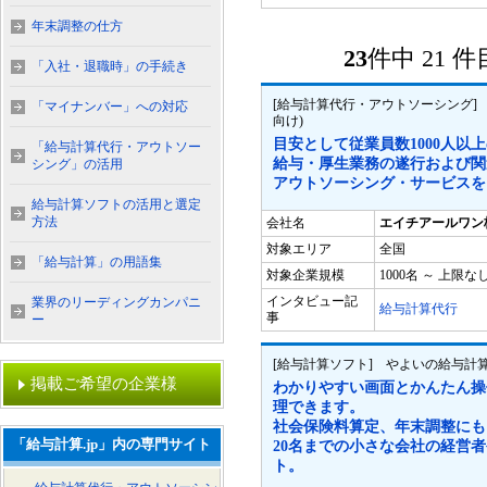
年末調整の仕方
23
件中 21
「入社・退職時」の手続き
[給与計算代行・アウトソーシング]
「マイナンバー」への対応
向け)
目安として従業員数1000人以
「給与計算代行・アウトソー
給与・厚生業務の遂行および関
シング」の活用
アウトソーシング・サービスを
給与計算ソフトの活用と選定
方法
会社名
エイチアールワン
対象エリア
全国
「給与計算」の用語集
対象企業規模
1000名 ～ 上限な
インタビュー記
業界のリーディングカンパニ
給与計算代行
事
ー
[給与計算ソフト] やよいの給与計算
掲載ご希望の企業様
わかりやすい画面とかんたん操
理できます。
社会保険料算定、年末調整にも
「給与計算.jp」内の専門サイト
20名までの小さな会社の経営
ト。