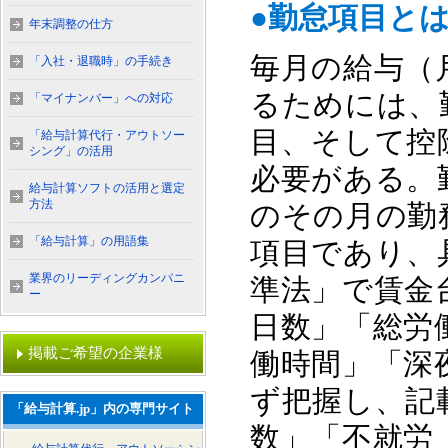
●勤怠項目と
年末調整の仕方
毎月の給与（
「入社・退職時」の手続き
るためには、
「マイナンバー」への対応
目、そして控
「給与計算代行・アウトソー
シング」の活用
必要がある。
給与計算ソフトの活用と選定
方法
のその月の勤
「給与計算」の用語集
項目であり、
業界のリーディングカンパニ
準法」で賃金
ー
日数」「総労
掲載ご希望の企業様
働時間」「深
ず把握し、記
「給与計算.jp」内の専門サイト
数」「不就労