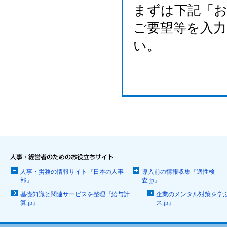
まずは下記「
ご要望等を入
い。
人事・労務の情報サイト『日本の人事
導入前の情報収集『適性検
部』
査.jp』
基礎知識と関連サービスを整理『給与計
企業のメンタル対策を学
算.jp』
ス.jp』