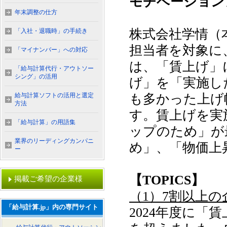
モチベーション
年末調整の仕方
株式会社学情（
「入社・退職時」の手続き
担当者を対象に
「マイナンバー」への対応
は、「賃上げ」
「給与計算代行・アウトソー
シング」の活用
げ」を「実施し
給与計算ソフトの活用と選定
も多かった上げ幅
方法
す。賃上げを実
「給与計算」の用語集
ップのため」が
業界のリーディングカンパニ
め」、「物価上
ー
【TOPICS】
掲載ご希望の企業様
（1）7割以上
「給与計算.jp」内の専門サイト
2024年度に「