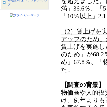
を超えました。内
給与計算代行・アウトソーシン
グ
満」36.6％、「
「10％以上」2
（2）賃上げを
アップのため」
賃上げを実施し
のため」が68
め」67.8％、
た。
【調査の背景】
物価高や人的投
け、例年よりも