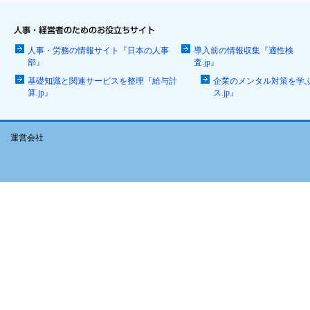
人事・労務の情報サイト『日本の人事
導入前の情報収集『適性検
部』
査.jp』
基礎知識と関連サービスを整理『給与計
企業のメンタル対策を学
算.jp』
ス.jp』
運営会社